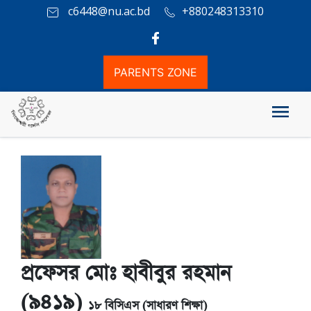
c6448@nu.ac.bd
+880248313310
PARENTS ZONE
Message of The Principal
প্রফেসর মোঃ হাবীবুর রহমান
(৯৪১৯)
১৮ বিসিএস (সাধারণ শিক্ষা)