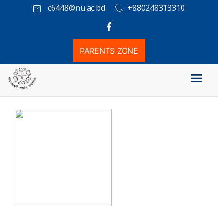
c6448@nu.ac.bd
+880248313310
PARENTS ZONE
History of the College