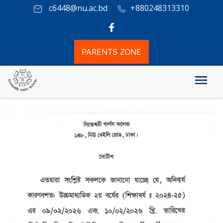
c6448@nu.ac.bd
+880248313310
PARENTS ZONE
নির্বাচনী পরীক্ষার তারিখ পরিবর্তন সংক্রান্ত