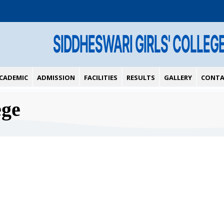
SIDDHESWARI GIRLS' COLLEG
CADEMIC
ADMISSION
FACILITIES
RESULTS
GALLERY
CONTA
ege