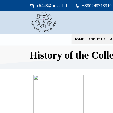
c6448@nu.ac.bd
+880248313310
HOME
ABOUT US
A
History of the Coll